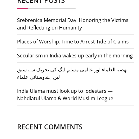
RECENT POSTS
Srebrenica Memorial Day: Honoring the Victims
and Reflecting on Humanity
Places of Worship: Time to Arrest Tide of Claims
Secularism in India wakes up early in the morning
نھضۃ العلماء اور عالمی مسلم لیگ کی تحریک سے سبق
لیں ہندوستانی علماء
India Ulama must look up to lodestars —
Nahdlatul Ulama & World Muslim League
RECENT COMMENTS